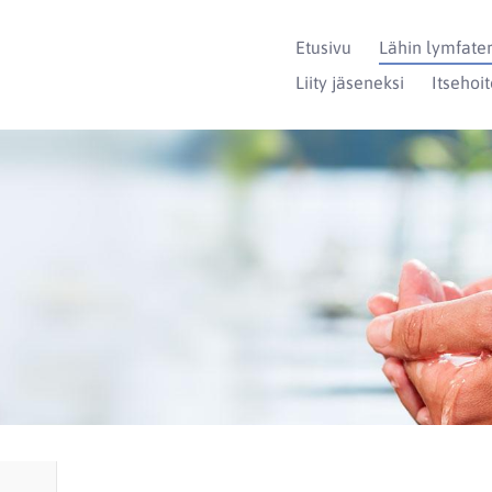
Etusivu
Lähin lymfate
Liity jäseneksi
Itsehoi