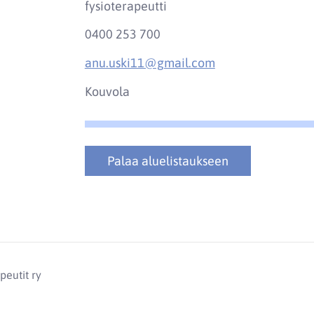
fysioterapeutti
0400 253 700
anu.uski11@gmail.com
Kouvola
Palaa aluelistaukseen
eutit ry