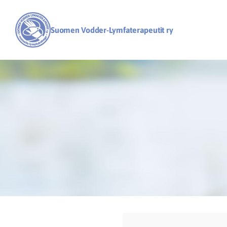
Siirry
sivun
Suomen Vodder-Lymfaterapeutit ry
sisältöön