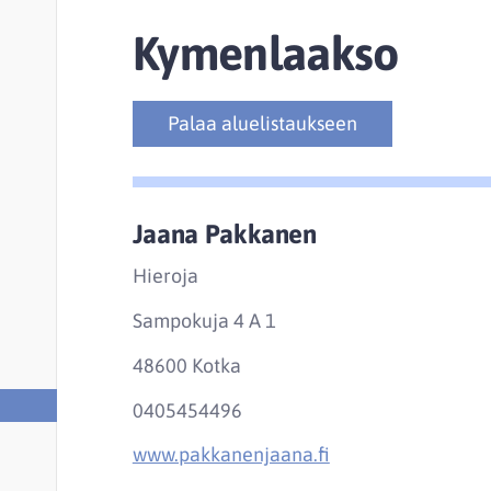
Kymenlaakso
Palaa aluelistaukseen
Jaana Pakkanen
Hieroja
Sampokuja 4 A 1
48600 Kotka
0405454496
www.pakkanenjaana.fi